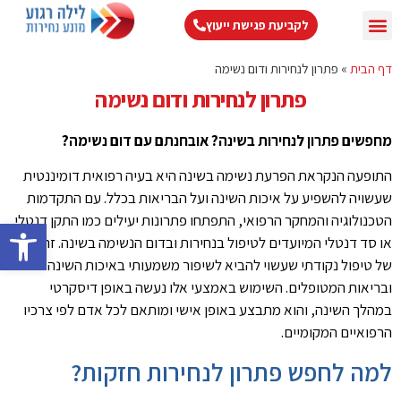
לקביעת פגישת ייעוץ
צור קשר
עמוד הבית
התקן דנטלי
דום נשימה בשינה
מידע מקצועי
טיפול בנחירות
דף הבית
»
פתרון לנחירות ודום נשימה
פתרון לנחירות ודום נשימה
מחפשים פתרון לנחירות בשינה? אובחנתם עם דום נשימה?
התופעה הנקראת הפרעת נשימה בשינה היא בעיה רפואית דומיננטית
שעשויה להשפיע על איכות השינה ועל הבריאות בכלל. עם התקדמות
הטכנולוגיה והמחקר הרפואי, התפתחו פתרונות יעילים כמו התקן דנטלי
פתח סרגל 
או סד דנטלי המיועדים לטיפול בנחירות ובדום הנשימה בשינה. זהו סוג
של טיפול נקודתי שעשוי להביא לשיפור משמעותי באיכות השינה
ובריאות המטופלים. השימוש באמצעי אלו נעשה באופן דיסקרטי
במהלך השינה, והוא מתבצע באופן אישי ומותאם לכל אדם לפי צרכיו
הרפואיים המקומיים.
למה לחפש פתרון לנחירות חזקות?