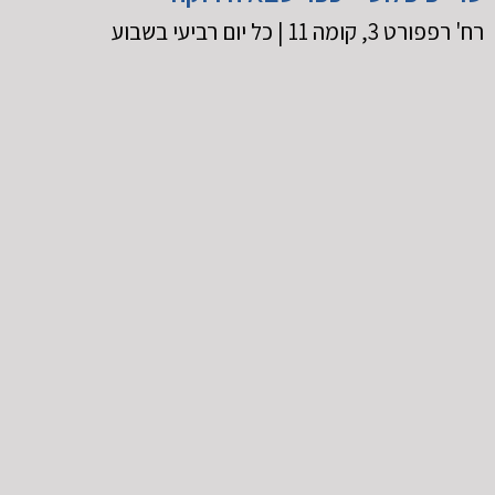
רח' רפפורט 3, קומה 11 | כל יום רביעי בשבוע