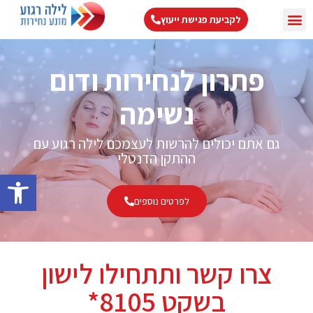
לקביעת פגישת ייעוץ
צור קשר
עמוד הבית
התקן דנטלי
דום נשימה בשינה
מידע מקצועי
טיפול בנחירות
פתרון לנחירות ודום
נשימה
גם אתם יכולים להרשות לעצמכם לילה רגוע עם
ההתקן הדנטלי
פתח סרגל 
לפרטים נוספים
צרו קשר ותתחילו לישון
בשקט 8105*