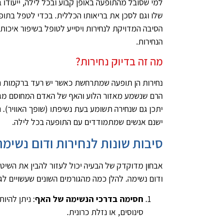
למי שסובל מהתופעה באופן קבוע ובכל לילה, ייעודו 
שלו וגם לסכן את בריאותו הכללית. בכדי לטפל בתופע
הסיבה המדויקת לנחירות ויסייע לטופל בשיפור איכו
הנחירות.
מה זה בדיוק נחירות?
נחירות הן תופעה שמתרחשת כאשר יש רעד ברקמות הרכ
הרם שנשמע מאזור הלוע והאף של האדם המחוסם מגי
יתכן גם שנחירה תשומע בעת נשיפתו (שופך האוויר). נ
ישנם אנשים שמתמודדים עם התופעה בכל לילה.
סיבות שונות לנחירות ודום נשימה
אבחון מדוקדק של הבעיה יכול לעזור להבין את השיט
ודום נשימה. להלן כמה מהגורמים השונים שעשויים לגר
חסימה בדרכי הנשימה של האף
: ניתן להיו
סינוסים, או נזלת כרונית.